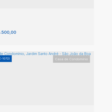
.500,00
C-1072)
Casa de Condomínio
sa em Condomínio
: 13874-439
,
Rua Nagib Miguel
,
N°:
4115
,
Jardim
anto do Bosque
,
São João da Boa Vista
,
São
lo
,
Brasil
3
1
4