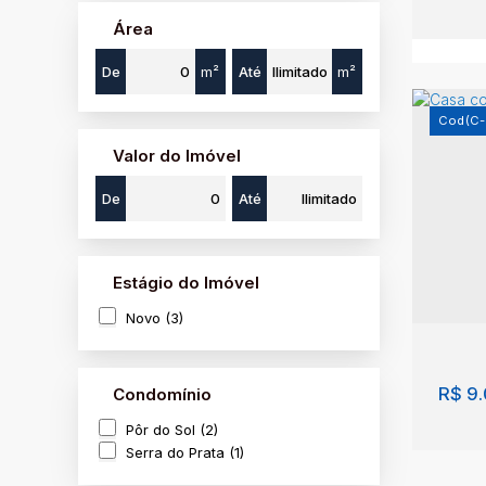
Área
De
m²
Até
m²
(C-
Valor do Imóvel
De
Até
Casa
São 
Estágio do Imóvel
Novo (3)
3
R$
9.
Condomínio
Pôr do Sol (2)
Serra do Prata (1)