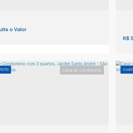
lte o Valor
R$
5
1073)
(
Casa de Condomínio
 com 3 quartos - São João da Boa Vista
Ca
João da Boa Vista
,
São Paulo
,
Brasil
CEP
Rec
Pau
5
360m²
3
396m²
3