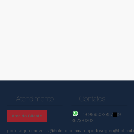
Atendimento
Contatos
19 99950-3857
19
Área do Cliente
3623-6262
portoseguroimoveissj@hotmail.com
marcoportoseguro@hotmail