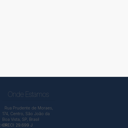
Onde Estamos
Rua Prudente de Moraes
,
174
,
Centro
,
São João da
Boa Vista
,
SP
,
Brasil
.com
CRECI: 29.699 J