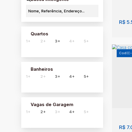
R$
5.
Quartos
1+
2+
3+
4+
5+
(C
Banheiros
1+
2+
3+
4+
5+
Cas
Sant
Jard
Paul
Vagas de Garagem
1+
2+
3+
4+
5+
3
R$
7.