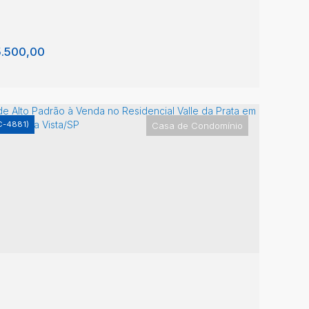
.500,00
C-4881)
Casa de Condomínio
sa de Condomínio, Jardim Santo André - São
ão da Boa Vista
dim Pôr do Sol
,
São João da Boa Vista
,
São Paulo
,
sil
4
1
3
4