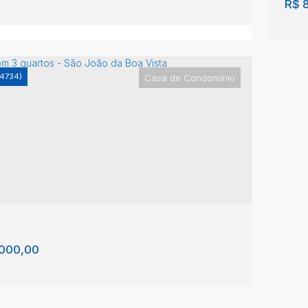
R$
8
4734)
Casa de Condomínio
 com 3 quartos - São João da Boa Vista
Ca
Va
João da Boa Vista
,
São Paulo
,
Brasil
São
3
220m²
3
2
371m²
3
000,00