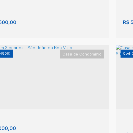
500,00
R$
5
-4809)
(
Casa de Condomínio
a de Condomínio com 3 quartos, Jardim
Ca
o André - São João da Boa Vista
Jo
im Santo André
,
São João da Boa Vista
,
São
Jar
o
,
Brasil
Bra
4
1
3
4
3
000,00