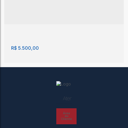
R$
5.500,00
Atendimento
Casa com 4 quartos, Perpétuo Socorro - São
Área
João da Boa Vista
do
Cliente
Perpétuo Socorro
,
São João da Boa Vista
,
São Paulo
,
Brasil