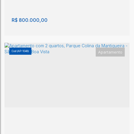
R$
800.000,00
(AP-1048)
Apartamento
Apartamento com 3 quartos, Parque Colina da
Mantiqueira - São João da Boa Vista
Parque Colina da Mantiqueira
,
São João da Boa Vista
,
São
Paulo
,
Brasil
3
1
65m²
1
1
10m²
70m²