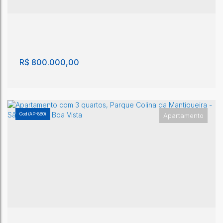
Paulo
,
Brasil
2
2
110m²
1
2
110m²
1m²
R$
800.000,00
(AP-880)
Apartamento
Apartamento com 2 quartos, Parque Colina da
Mantiqueira - São João da Boa Vista
Parque Colina da Mantiqueira
,
São João da Boa Vista
,
São
Paulo
,
Brasil
2
2
1m²
2
1m²