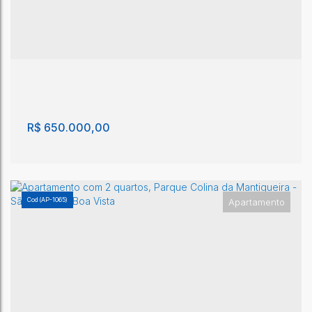
R$
650.000,00
(AP-1065)
Apartamento
Apartamento com 2 quartos, Parque Colina da
Mantiqueira - São João da Boa Vista
Parque Colina da Mantiqueira
,
São João da Boa Vista
,
São