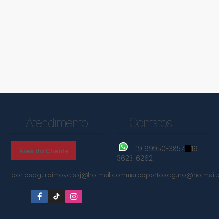
Atendimento
Contatos
19 99950-3857
19
Área do Cliente
3623-6262
portoseguroimoveissj@hotmail.com
marcoportoseguro@hotmail