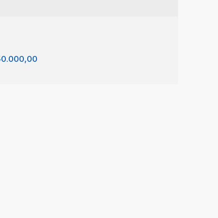
0.000,00
tamento com 3 quartos, Vila Conrado - São
o da Boa Vista
 Conrado
,
São João da Boa Vista
,
São Paulo
,
Brasil
2
90m²
1
1
1
10m²
10m²