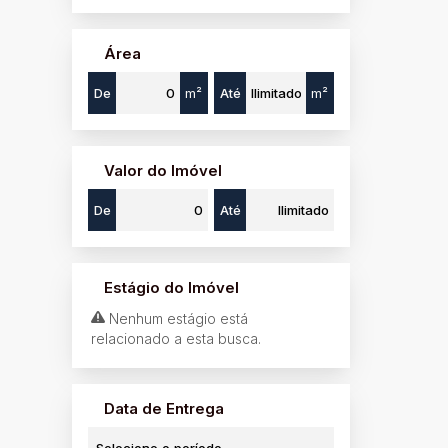
Itararé (1)
Área
De
m²
Até
m²
Valor do Imóvel
De
Até
Estágio do Imóvel
Nenhum estágio está
relacionado a esta busca.
Data de Entrega