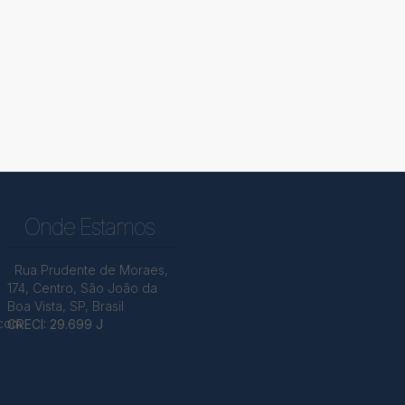
Onde Estamos
Rua Prudente de Moraes
,
174
,
Centro
,
São João da
Boa Vista
,
SP
,
Brasil
.com
CRECI: 29.699 J