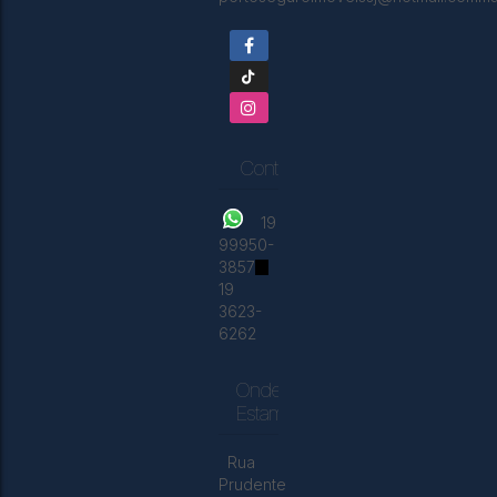
3
3
1
1
2
138m²
180m²
Contatos
19
99950-
3857
19
3623-
6262
Onde
Estamos
Rua
Prudente