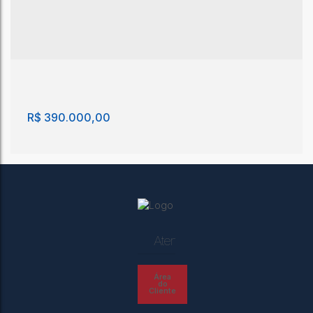
R$
390.000,00
Atendimento
Casa com 3 quartos, Jardim Industrial - São João
Área
da Boa Vista
do
Cliente
Jardim Industrial
,
São João da Boa Vista
,
São Paulo
,
Brasil