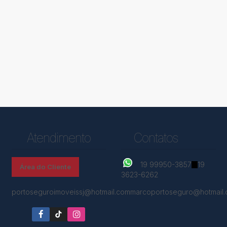
Atendimento
Contatos
19 99950-3857
19
Área do Cliente
3623-6262
portoseguroimoveissj@hotmail.com
marcoportoseguro@hotmail