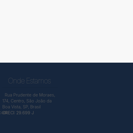
Onde Estamos
Rua Prudente de Moraes
,
174
,
Centro
,
São João da
Boa Vista
,
SP
,
Brasil
.com
CRECI: 29.699 J