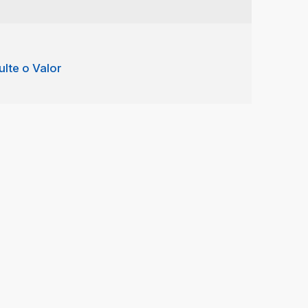
lte o Valor
 rustica de alto padrão
João da Boa Vista
,
São Paulo
,
Brasil
5
4
4
1200 ~ 12000m²
6
539 ~ 540m²