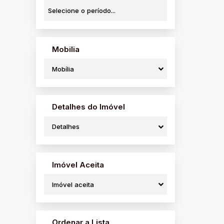
São Benedito (2)
São Lázaro (3)
Terras de São José (6)
Vila Brasil (2)
Mobilia
Vila Carvalho (1)
Vila Fleming (2)
Mobília
Vila Gomes (1)
Vila Isabel (2)
Vila Santa Edwirges (1)
Vila Trafani (1)
Detalhes do Imóvel
Vila Zanetti (1)
Detalhes
(1)
Jardim Boa Vista (1)
Águas da Prata (1)
Imóvel Aceita
Centro (1)
Imóvel aceita
Cotia (1)
Chácara Pavoeiro (1)
Ordenar a Lista