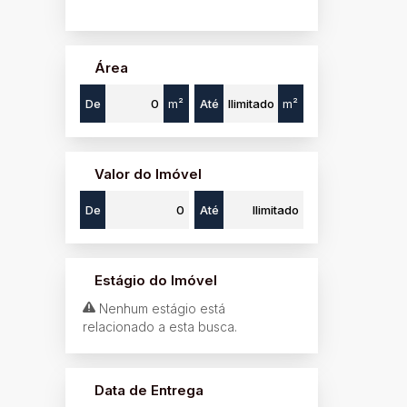
Jardim Santa Rita (1)
Jardim Santo André (4)
Jardim São Nicolau (4)
Jardim São Paulo (1)
Área
Jardim São Thiago (1)
Jardim Satélite (2)
De
m²
Até
m²
Jardim Serra da Paulista (2)
Jardim Sol Nascente (1)
Jardim Trianon (1)
Jardim Vila Rica (1)
Valor do Imóvel
Núcleo Residencial Durval Nicolau 3 (1)
De
Até
Parque Alvorada (2)
Parque Colina da Mantiqueira (4)
Parque das Nações (6)
Perpétuo Socorro (4)
Estágio do Imóvel
Portal da Aliança I (1)
Pousada do Sol (1)
Nenhum estágio está
Recanto do Bosque (1)
relacionado a esta busca.
Recanto do Lago (3)
Riviera de São João (4)
Rosário (3)
Data de Entrega
Santo Antônio (2)