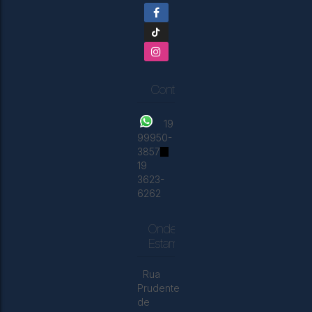
Contatos
19
99950-
3857
19
3623-
6262
Onde
Estamos
Rua
Prudente
de