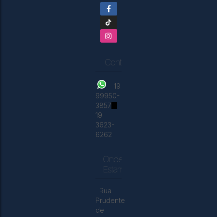
Contatos
19
99950-
3857
19
3623-
6262
Onde
Estamos
Rua
Prudente
de