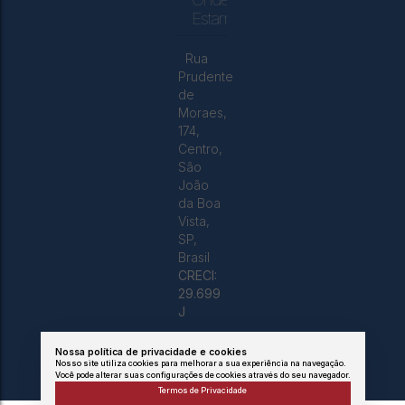
Estamos
Rua
Prudente
de
Moraes
,
174
,
Centro
,
São
João
da Boa
Vista
,
SP
,
Brasil
CRECI:
29.699
J
Nossa política de privacidade e cookies
Nosso site utiliza cookies para melhorar a sua experiência na navegação.
Você pode alterar suas configurações de cookies através do seu navegador.
Termos de Privacidade