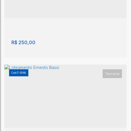
R$
250,00
(T-3016)
Terreno
Terreno, Distrito Industrial - São João da Boa
Vista
Distrito Industrial
,
São João da Boa Vista
,
São Paulo
,
Brasil