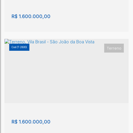
3181m²
R$
1.600.000,00
(T-2800)
Terreno
Terreno, Centro - São João da Boa Vista
Centro
,
São João da Boa Vista
,
São Paulo
,
Brasil
954m²
R$
1.600.000,00