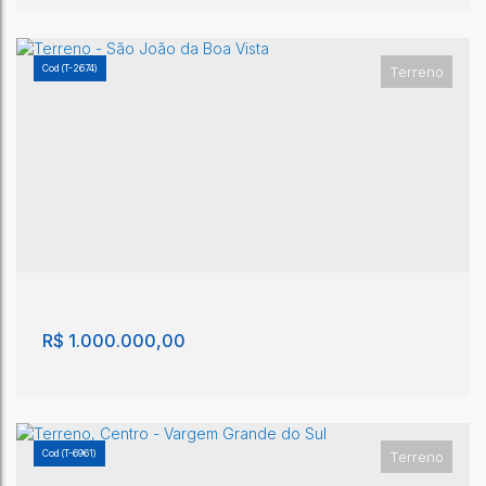
(T-2674)
Terreno
Terreno, Jardim Europa - São João da Boa Vista
Jardim Europa
,
São João da Boa Vista
,
São Paulo
,
Brasil
300m²
R$
1.000.000,00
(T-6961)
Terreno