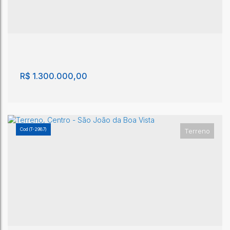
Terreno, Centro - Vargem Grande do Sul
Centro
,
Vargem Grande do Sul
,
São Paulo
,
Brasil
1600m²
R$
1.300.000,00
(T-2987)
Terreno
Terreno, Jardim das Flores - São João da Boa
Vista
Jardim das Flores
,
São João da Boa Vista
,
São Paulo
,
Brasil