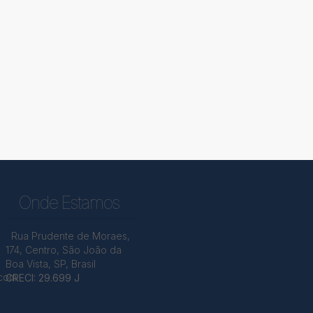
Onde Estamos
Rua Prudente de Moraes
,
174
,
Centro
,
São João da
Boa Vista
,
SP
,
Brasil
.com
CRECI: 29.699 J