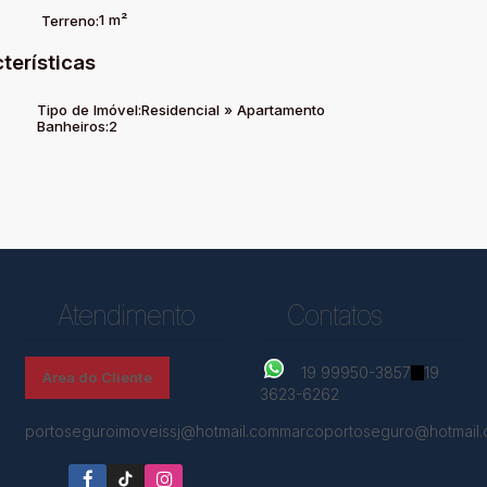
1 m²
Terreno:
terísticas
Tipo de Imóvel:
Residencial
»
Apartamento
Banheiros:
2
Atendimento
Contatos
19 99950-3857
19
Área do Cliente
3623-6262
portoseguroimoveissj@hotmail.com
marcoportoseguro@hotmail