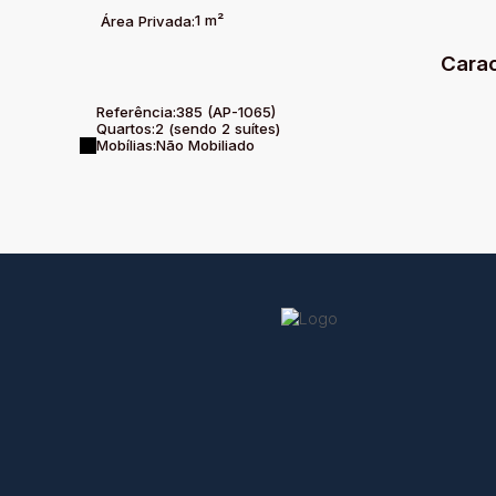
1 m²
Área Privada:
Carac
Referência:
385
(AP-1065)
Quartos:
2 (sendo 2 suítes)
Mobílias:
Não Mobiliado