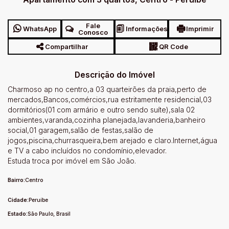
Fale
WhatsApp
Informações
Imprimir
Conosco
Compartilhar
QR Code
Descrição do Imóvel
Charmoso ap no centro,a 03 quarteirões da praia,perto de
mercados,Bancos,comércios,rua estritamente residencial,03
dormitórios(01 com armário e outro sendo suíte),sala 02
ambientes,varanda,cozinha planejada,lavanderia,banheiro
social,01 garagem,salão de festas,salão de
jogos,piscina,churrasqueira,bem arejado e claro.Internet,água
e TV a cabo incluídos no condomínio,elevador.
Estuda troca por imóvel em São João.
Bairro:
Centro
Cidade:
Peruíbe
Estado:
São Paulo, Brasil