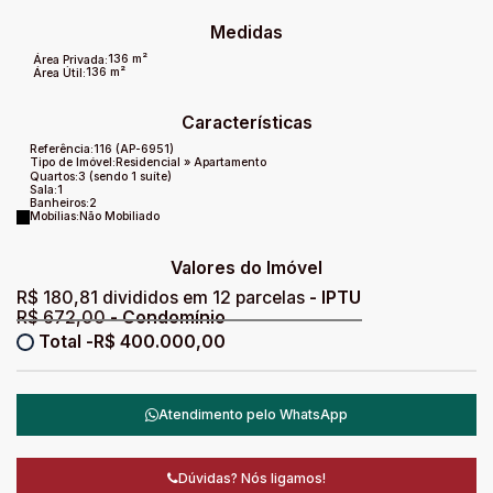
Medidas
136 m²
Área Privada:
136 m²
Área Útil:
Características
Referência:
116
(AP-6951)
Tipo de Imóvel:
Residencial
»
Apartamento
Quartos:
3 (sendo 1 suíte)
Sala:
1
Banheiros:
2
Mobílias:
Não Mobiliado
Valores do Imóvel
R$
180,81 divididos em 12 parcelas
R$
672,00
R$
400.000,00
Atendimento pelo
WhatsApp
Dúvidas? Nós ligamos!