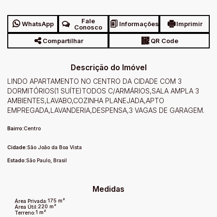
Fale
WhatsApp
Informações
Imprimir
Conosco
Compartilhar
QR Code
Descrição do Imóvel
LINDO APARTAMENTO NO CENTRO DA CIDADE COM 3
DORMITÓRIOS(1 SUÍTE)TODOS C/ARMÁRIOS,SALA AMPLA 3
AMBIENTES,LAVABO,COZINHA PLANEJADA,APTO
EMPREGADA,LAVANDERIA,DESPENSA,3 VAGAS DE GARAGEM.
Bairro:
Centro
Cidade:
São João da Boa Vista
Estado:
São Paulo, Brasil
Medidas
175 m²
Área Privada:
220 m²
Área Útil:
1 m²
Terreno: