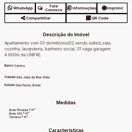
Fale
WhatsApp
Informações
Imprimir
Conosco
Compartilhar
QR Code
Descrição do Imóvel
Apartamento com 03 dormitórios(02 sendo suítes),sala,
cozinha, lavanderia, banheiro social, 01 vaga garagem.
A 600m da UNIFAE.
Bairro:
Centro
Cidade:
São João da Boa Vista
Estado:
São Paulo, Brasil
Medidas
1 m²
Área Privada:
1 m²
Área Útil:
1 m²
Terreno:
Características