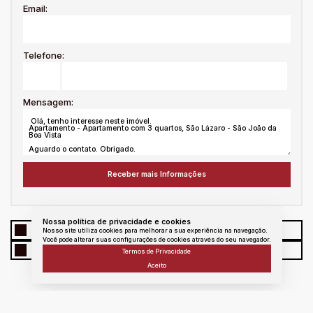
Email:
Telefone:
Mensagem:
Nossa política de privacidade e cookies
WhatsApp
Facebook
Twitter
Linkedin
Nosso site utiliza cookies para melhorar a sua experiência na navegação.
Você pode alterar suas configurações de cookies através do seu navegador.
E - mail
messenger
Copiar link
Termos de Privacidade
Aceito