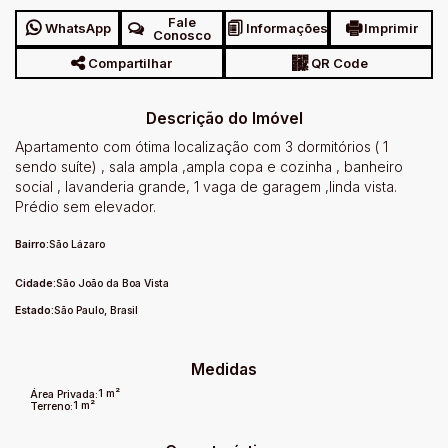
Fale
WhatsApp
Informações
Imprimir
Conosco
Compartilhar
QR Code
Descrição do Imóvel
Apartamento com ótima localização com 3 dormitórios ( 1
sendo suíte) , sala ampla ,ampla copa e cozinha , banheiro
social , lavanderia grande, 1 vaga de garagem ,linda vista.
Prédio sem elevador.
Bairro:
São Lázaro
Cidade:
São João da Boa Vista
Estado:
São Paulo, Brasil
Medidas
1 m²
Área Privada:
1 m²
Terreno: