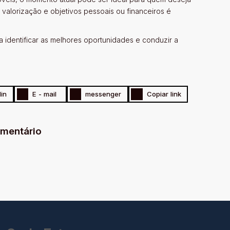
e valorização e objetivos pessoais ou financeiros é
a identificar as melhores oportunidades e conduzir a
in
E - mail
messenger
Copiar link
omentário