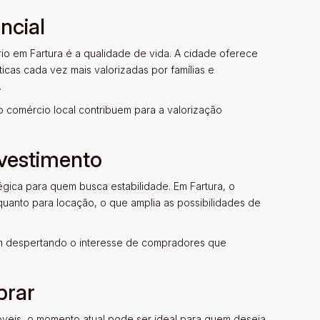
ncial
rio em Fartura é a qualidade de vida. A cidade oferece
ticas cada vez mais valorizadas por famílias e
.
 comércio local contribuem para a valorização
nvestimento
tégica para quem busca estabilidade. Em Fartura, o
uanto para locação, o que amplia as possibilidades de
vêm despertando o interesse de compradores que
prar
óveis, o momento atual pode ser ideal para quem deseja