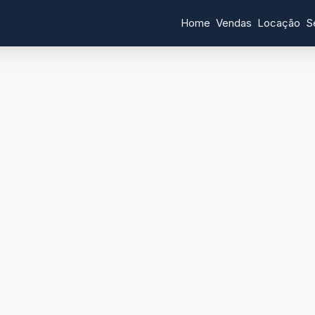
Home
Vendas
Locação
S
a (SP): Segurança, Valorização e Bo