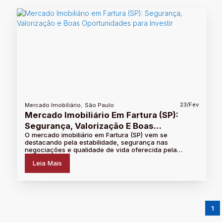
,
23/Fev
Mercado Imobiliário
São Paulo
Mercado Imobiliário Em Fartura (SP):
Segurança, Valorização E Boas
O mercado imobiliário em Fartura (SP) vem se
Oportunidades Para Investir
destacando pela estabilidade, segurança nas
negociações e qualidade de vida oferecida pela
cidade. Neste artigo, você entende por que investir no
Leia Mais
interior pode ser uma...
1