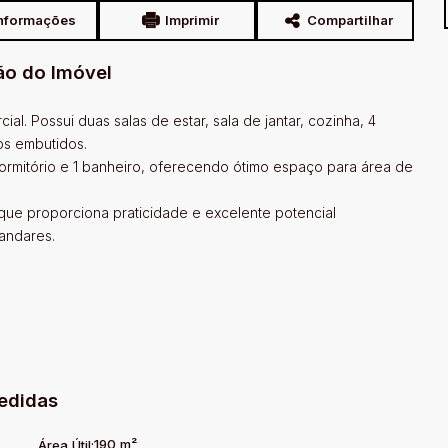
nformações
Imprimir
Compartilhar
ão do Imóvel
l. Possui duas salas de estar, sala de jantar, cozinha, 4
os embutidos.
dormitório e 1 banheiro, oferecendo ótimo espaço para área de
 que proporciona praticidade e excelente potencial
 andares.
edidas
190 m²
Área Útil: