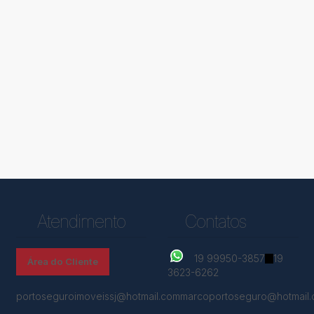
Atendimento
Contatos
19 99950-3857
19
Área do Cliente
3623-6262
portoseguroimoveissj@hotmail.com
marcoportoseguro@hotmail