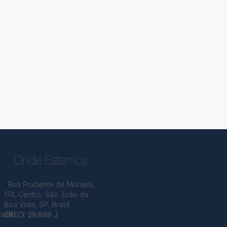
Onde Estamos
Rua Prudente de Moraes
,
174
,
Centro
,
São João da
Boa Vista
,
SP
,
Brasil
.com
CRECI: 29.699 J