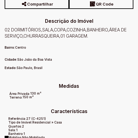
Compartilhar
QR Code
Descrição do Imóvel
02 DORMITÓRIOS,SALA,COPA,COZINHA,BANHEIRO,ÁREA DE
SERVIÇO,CHURRASQUEIRA,01 GARAGEM.
Bairro:
Centro
Cidade:
São João da Boa Vista
Estado:
São Paulo, Brasil
Medidas
130 m²
Área Privada:
150 m²
Terreno:
Características
Referência:
27
(C-4251)
Tipo de Imóvel:
Residencial
»
Casa
Quartos:
2
Sala:
1
Banheiro:
1
Mobílias:
Não Mobiliado