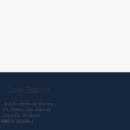
Onde Estamos
Rua Prudente de Moraes
,
174
,
Centro
,
São João da
Boa Vista
,
SP
,
Brasil
.com
CRECI: 29.699 J