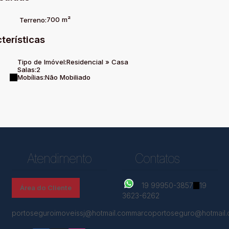
700 m²
Terreno:
terísticas
Tipo de Imóvel:
Residencial
»
Casa
Salas:
2
Mobílias:
Não Mobiliado
Atendimento
Contatos
19 99950-3857
19
Área do Cliente
3623-6262
portoseguroimoveissj@hotmail.com
marcoportoseguro@hotmail