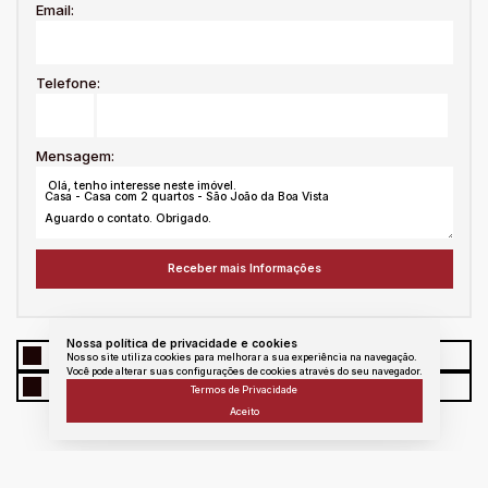
Email:
Telefone:
Mensagem:
Nossa política de privacidade e cookies
WhatsApp
Facebook
Twitter
Linkedin
Nosso site utiliza cookies para melhorar a sua experiência na navegação.
Você pode alterar suas configurações de cookies através do seu navegador.
E - mail
messenger
Copiar link
Termos de Privacidade
Aceito