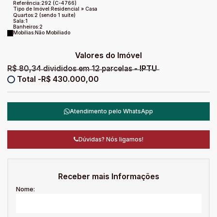
Referência:
292
(C-4766)
Tipo de Imóvel:
Residencial
»
Casa
Quartos:
2 (sendo 1 suíte)
Sala:
1
Banheiros:
2
Mobílias:
Não Mobiliado
Valores do Imóvel
R$
80,34 divididos em 12 parcelas
R$
430.000,00
Atendimento pelo
WhatsApp
Dúvidas? Nós ligamos!
Receber mais Informações
Nome: