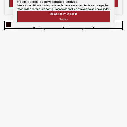
Nossa política de privacidade e cookies
Nosso site utiliza cookies para melhorar a sua experiência na navegação.
Você pode alterar suas configurações de cookies através do seu navegador.
Termos de Privacidade
Aceito
WhatsApp
Facebook
Twitter
Linkedin
E - mail
messenger
Copiar link
Atendimento
Área
do
Cliente
portoseguroimoveissj@hotmail.com
ma