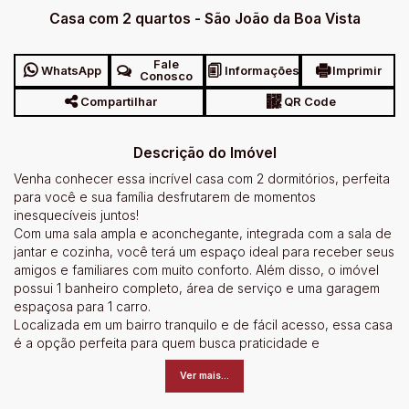
Casa com 2 quartos - São João da Boa Vista
Fale
WhatsApp
Informações
Imprimir
Conosco
Compartilhar
QR Code
Descrição do Imóvel
Venha conhecer essa incrível casa com 2 dormitórios, perfeita
para você e sua família desfrutarem de momentos
inesquecíveis juntos!
Com uma sala ampla e aconchegante, integrada com a sala de
jantar e cozinha, você terá um espaço ideal para receber seus
amigos e familiares com muito conforto. Além disso, o imóvel
possui 1 banheiro completo, área de serviço e uma garagem
espaçosa para 1 carro.
Localizada em um bairro tranquilo e de fácil acesso, essa casa
é a opção perfeita para quem busca praticidade e
comodidade no dia a dia. Não perca essa oportunidade única
Ver mais...
de adquirir o lar dos seus sonhos! Agende agora mesmo uma
visita e apaixone-se por cada detalhe deste imóvel