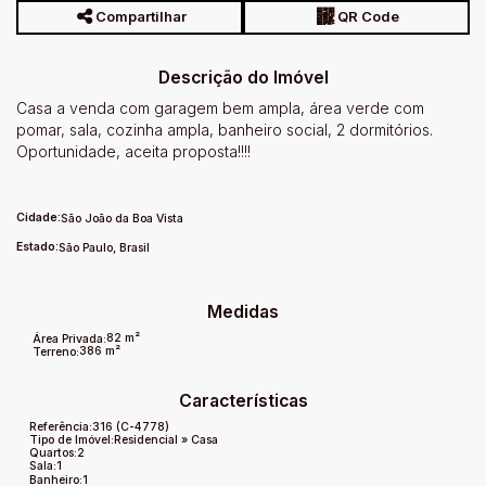
Compartilhar
QR Code
Descrição do Imóvel
Casa a venda com garagem bem ampla, área verde com
pomar, sala, cozinha ampla, banheiro social, 2 dormitórios.
Oportunidade, aceita proposta!!!!
Cidade:
São João da Boa Vista
Estado:
São Paulo, Brasil
Medidas
82 m²
Área Privada:
386 m²
Terreno:
Características
Referência:
316
(C-4778)
Tipo de Imóvel:
Residencial
»
Casa
Quartos:
2
Sala:
1
Banheiro:
1