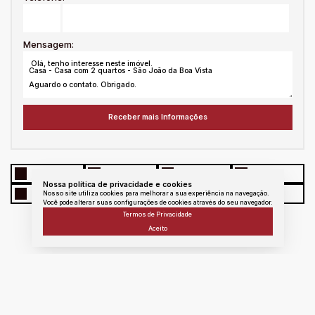
Mensagem:
WhatsApp
Facebook
Twitter
Linkedin
Nossa política de privacidade e cookies
E - mail
messenger
Copiar link
Nosso site utiliza cookies para melhorar a sua experiência na navegação.
Você pode alterar suas configurações de cookies através do seu navegador.
Termos de Privacidade
Aceito