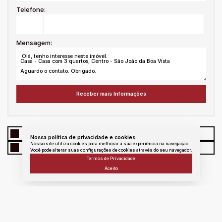
Telefone:
Mensagem:
WhatsApp
Facebook
Twitter
Linkedin
Nossa política de privacidade e cookies
Nosso site utiliza cookies para melhorar a sua experiência na navegação.
E - mail
messenger
Copiar link
Você pode alterar suas configurações de cookies através do seu navegador.
Termos de Privacidade
Aceito