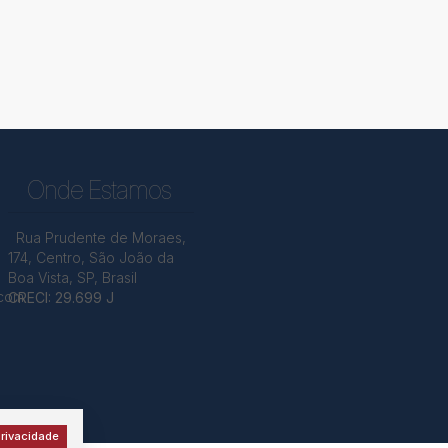
Onde Estamos
Rua Prudente de Moraes
,
174
,
Centro
,
São João da
Boa Vista
,
SP
,
Brasil
.com
CRECI: 29.699 J
rivacidade