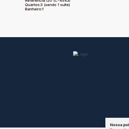
Referência:
120
(C-4543)
Quartos:
3 (sendo 1 suíte)
Banheiro:
1
Nossa pol