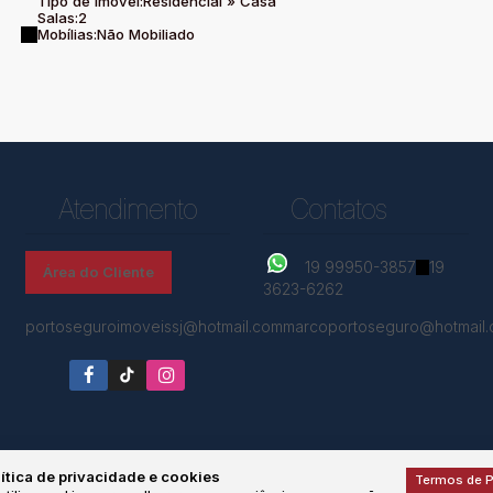
Tipo de Imóvel:
Residencial
»
Casa
Salas:
2
Mobílias:
Não Mobiliado
Atendimento
Contatos
19 99950-3857
19
Área do Cliente
3623-6262
portoseguroimoveissj@hotmail.com
marcoportoseguro@hotmail
ítica de privacidade e cookies
Termos de P