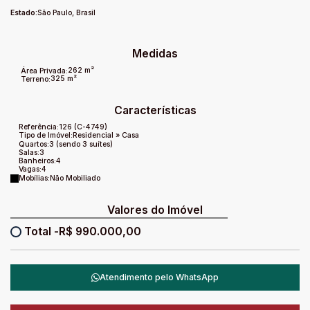
Estado:
São Paulo, Brasil
Medidas
262 m²
Área Privada:
325 m²
Terreno:
Características
Referência:
126
(C-4749)
Tipo de Imóvel:
Residencial
»
Casa
Quartos:
3 (sendo 3 suítes)
Salas:
3
Banheiros:
4
Vagas:
4
Mobílias:
Não Mobiliado
Valores do Imóvel
R$
990.000,00
Atendimento pelo
WhatsApp