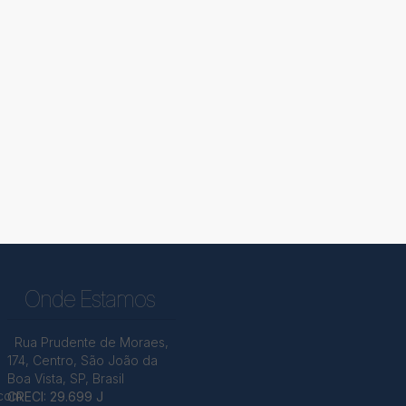
Onde Estamos
Rua Prudente de Moraes
,
174
,
Centro
,
São João da
Boa Vista
,
SP
,
Brasil
.com
CRECI: 29.699 J