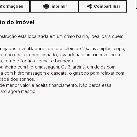
nformações
Imprimir
Compartilhar
ão do Imóvel
nstrução está localizada em um ótimo bairro, ideal para quem
anejados e ventiladores de teto, além de 2 salas amplas, copa,
critório com ar condicionado, lavanderia e uma incrível área
, forno e fogão a lenha, e banheiro.
 banheiro com hidromassagem. Os 3 jardins, um deles com
cina com hidromassagem e cascata, o gazebo para relaxar com
edade dos sonhos.
 de menor valor e aceita financiamento. Não perca essa
ntato agora mesmo!