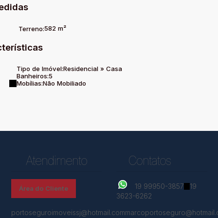
edidas
582 m²
Terreno:
terísticas
Tipo de Imóvel:
Residencial
»
Casa
Banheiros:
5
Mobílias:
Não Mobiliado
Atendimento
Contatos
19 99950-3857
19
Área do Cliente
3623-6262
portoseguroimoveissj@hotmail.com
marcoportoseguro@hotmail