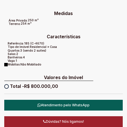
Medidas
250 m²
Área Privada:
254 m²
Terreno:
Características
Referência:
185
(C-4670)
Tipo de Imóvel:
Residencial
»
Casa
Quartos:
3 (sendo 2 suítes)
Salas:
2
Banheiros:
4
Vaga:
1
Mobílias:
Não Mobiliado
Valores do Imóvel
R$
800.000,00
Atendimento pelo
WhatsApp
Dúvidas? Nós ligamos!