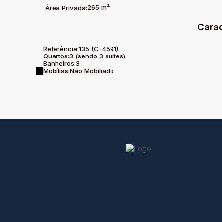
265 m²
Área Privada:
Carac
Referência:
135
(C-4591)
Quartos:
3 (sendo 3 suítes)
Banheiros:
3
Mobílias:
Não Mobiliado