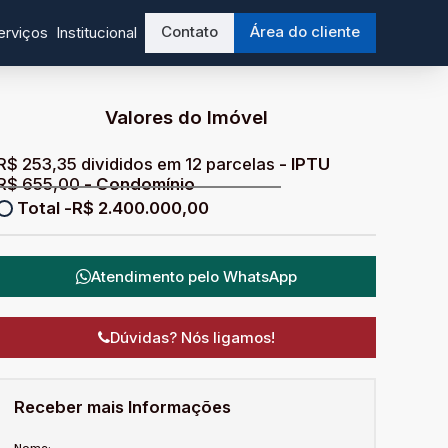
Contato
Área do cliente
erviços
Institucional
Valores do Imóvel
R$
253,35 divididos em 12 parcelas
R$
655,00
R$
2.400.000,00
Atendimento pelo
WhatsApp
Dúvidas? Nós ligamos!
Receber mais Informações
Nome: