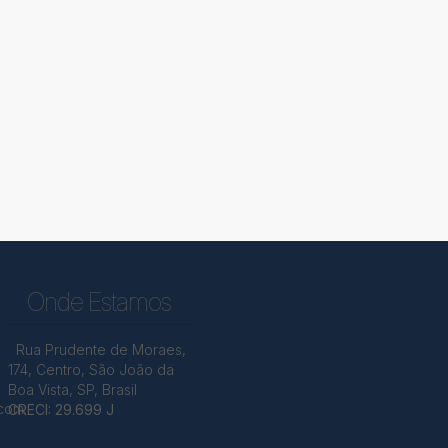
Onde Estamos
Rua Prudente de Moraes
,
174
,
Centro
,
São João da
Boa Vista
,
SP
,
Brasil
.com
CRECI: 29.699 J