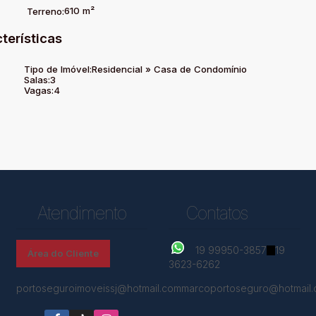
610 m²
Terreno:
terísticas
Tipo de Imóvel:
Residencial
»
Casa de Condomínio
Salas:
3
Vagas:
4
Atendimento
Contatos
19 99950-3857
19
Área do Cliente
3623-6262
portoseguroimoveissj@hotmail.com
marcoportoseguro@hotmail