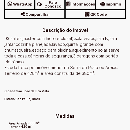
Fale
WhatsApp
Informações
Imprimir
Conosco
Compartilhar
QR Code
Descrição do Imóvel
03 suítes(master com hidro e closet),sala visitas,sala tv,sala
jantar,cozinha planejada,lavabo,quintal grande com
churrasqueira,espaço para piscina,aquecimento solar serve
toda a casa,câmeras de segurança,3 garagens com portão
eletrônico.
Estuda troca por imóvel menor no Serra do Prata ou Areias.
Terreno de 420m² e área construída de 380m².
Cidade:
São João da Boa Vista
Estado:
São Paulo, Brasil
Medidas
380 m²
Área Privada:
420 m²
Terreno: