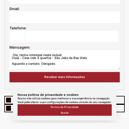
Email:
Telefone:
Mensagem:
Nossa política de privacidade e cookies
Nosso site utiliza cookies para melhorar a sua experiência na navegação.
WhatsApp
Facebook
Twitter
Linkedin
Você pode alterar suas configurações de cookies através do seu navegador.
Termos de Privacidade
E - mail
messenger
Copiar link
Aceito