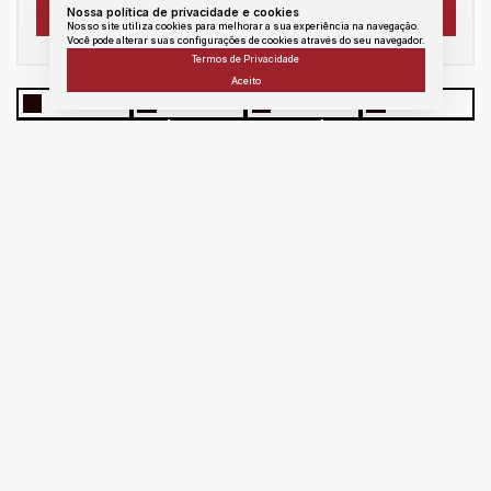
Nossa política de privacidade e cookies
Nosso site utiliza cookies para melhorar a sua experiência na navegação.
Você pode alterar suas configurações de cookies através do seu navegador.
Termos de Privacidade
Aceito
WhatsApp
Facebook
Twitter
Linkedin
E - mail
messenger
Copiar link
Atendimento
Área
do
Cliente
portoseguroimoveissj@hotmail.com
ma