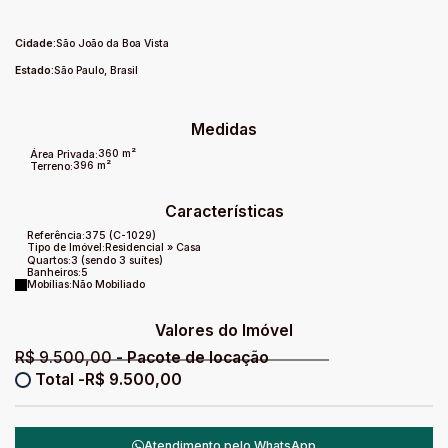
Pavimento Superior:
* Sala / Escritório / Copa íntima (com marcenaria completa)
Cidade:
São João da Boa Vista
* 3 suítes com closet e varanda, sendo a suíte máster com
Estado:
São Paulo, Brasil
marcenaria completa.
° Visitas somente com prévio agendamento.
Medidas
******Condomínio e IPTU INCLUSOS no preço.
360 m²
Área Privada:
396 m²
Terreno:
Características
Referência:
375
(C-1029)
Tipo de Imóvel:
Residencial
»
Casa
Quartos:
3 (sendo 3 suítes)
Banheiros:
5
Mobílias:
Não Mobiliado
Valores do Imóvel
R$
9.500,00
R$
9.500,00
Atendimento pelo
WhatsApp