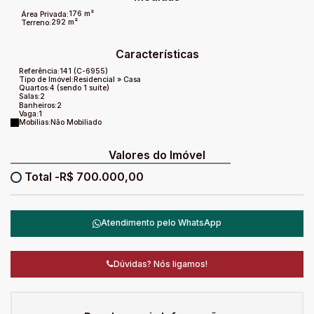
176 m²
Área Privada:
292 m²
Terreno:
Características
Referência:
141
(C-6955)
Tipo de Imóvel:
Residencial
»
Casa
Quartos:
4 (sendo 1 suíte)
Salas:
2
Banheiros:
2
Vaga:
1
Mobílias:
Não Mobiliado
Valores do Imóvel
R$
700.000,00
Atendimento pelo
WhatsApp
Dúvidas? Nós ligamos!