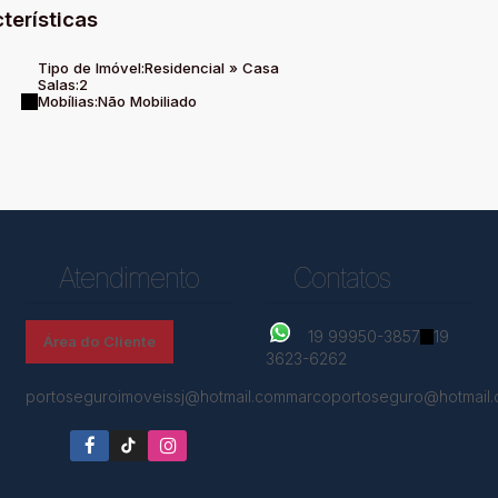
terísticas
Tipo de Imóvel:
Residencial
»
Casa
Salas:
2
Mobílias:
Não Mobiliado
Atendimento
Contatos
19 99950-3857
19
Área do Cliente
3623-6262
portoseguroimoveissj@hotmail.com
marcoportoseguro@hotmail