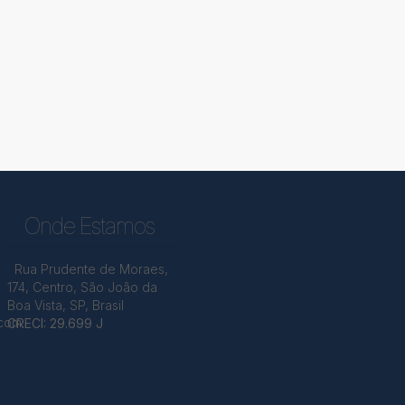
Onde Estamos
Rua Prudente de Moraes
,
174
,
Centro
,
São João da
Boa Vista
,
SP
,
Brasil
.com
CRECI: 29.699 J