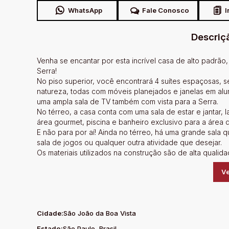
WhatsApp
Fale Conosco
I
Descriç
Venha se encantar por esta incrível casa de alto padrão
Serra!
No piso superior, você encontrará 4 suítes espaçosas, s
natureza, todas com móveis planejados e janelas em alum
uma ampla sala de TV também com vista para a Serra.
No térreo, a casa conta com uma sala de estar e jantar,
área gourmet, piscina e banheiro exclusivo para a área d
E não para por aí! Ainda no térreo, há uma grande sala
sala de jogos ou qualquer outra atividade que desejar.
Os materiais utilizados na construção são de alta quali
áreas da cozinha e gourmet. A fachada é imponente, com 
Ve
Além disso, a casa conta com aquecedor solar e um pais
Não perca essa oportunidade única, agende agora mesmo
maravilhoso lar!
Cidade:
São João da Boa Vista
Estado:
São Paulo, Brasil