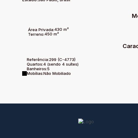
M
430 m²
Área Privada:
450 m²
Terreno:
Carac
Referência:
299
(C-4773)
Quartos:
4 (sendo 4 suítes)
Banheiros:
5
Mobílias:
Não Mobiliado