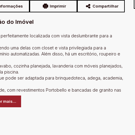
nformações
Imprimir
Compartilhar
ão do Imóvel
, perfeitamente localizada com vista deslumbrante para a
endo uma delas com closet e vista privilegiada para a
ínio automatizadas. Além disso, há um escritório, roupeiro e
 lavabo, cozinha planejada, lavanderia com móveis planejados,
a piscina.
 que pode ser adaptada para brinquedoteca, adega, academia,
dade, com revestimentos Portobello e bancadas de granito nas
tijolo a vista, pedra moledo e ferragens de alta durabilidade.
r mais...
agismo completo que valoriza ainda mais a beleza do imóvel.
 a sua visita e se apaixone por cada detalhe deste