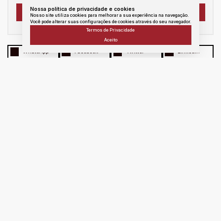
Nossa política de privacidade e cookies
Nosso site utiliza cookies para melhorar a sua experiência na navegação.
Você pode alterar suas configurações de cookies através do seu navegador.
Termos de Privacidade
Aceito
WhatsApp
Facebook
Twitter
Linkedin
E - mail
messenger
Copiar link
Atendimento
Área
do
Cliente