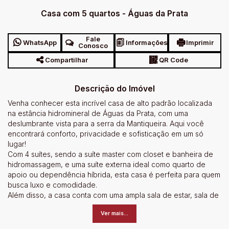
Casa com 5 quartos - Águas da Prata
Fale
WhatsApp
Informações
Imprimir
Conosco
Compartilhar
QR Code
Descrição do Imóvel
Venha conhecer esta incrível casa de alto padrão localizada
na estância hidromineral de Águas da Prata, com uma
deslumbrante vista para a serra da Mantiqueira. Aqui você
encontrará conforto, privacidade e sofisticação em um só
lugar!
Com 4 suítes, sendo a suíte master com closet e banheira de
hidromassagem, e uma suíte externa ideal como quarto de
apoio ou dependência híbrida, esta casa é perfeita para quem
busca luxo e comodidade.
Além disso, a casa conta com uma ampla sala de estar, sala de
jantar e sala íntima, escritório ideal para home office, lavabo,
Ver mais...
cozinha planejada com despensa, lavanderia espaçosa e
depósito funcional.