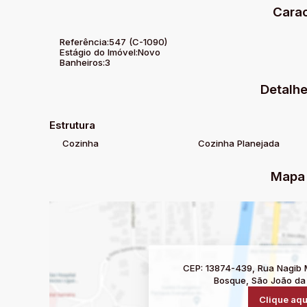
Carac
Referência:
547
(C-1090)
Estágio do Imóvel:
Novo
Banheiros:
3
Detalhe
Estrutura
Cozinha
Cozinha Planejada
Mapa 
CEP: 13874-439
,
Rua Nagib 
Bosque
,
São João da
Clique aqu