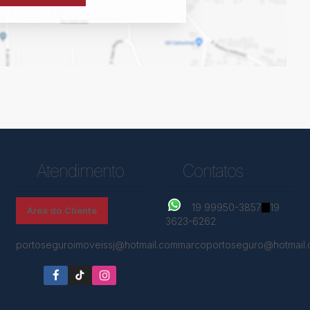
Atendimento
Contatos
19 99950-3857
19
Área do Cliente
3623-6262
portoseguroimoveissj@hotmail.com
marcoportoseguro@hotmail