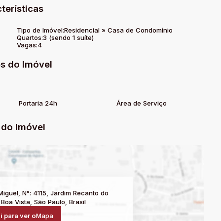
terísticas
Tipo de Imóvel:
Residencial
»
Casa de Condomínio
Quartos:
3 (sendo 1 suíte)
Vagas:
4
s do Imóvel
Portaria 24h
Área de Serviço
do Imóvel
Miguel
,
N°:
4115
,
Jardim Recanto do
 Boa Vista
,
São Paulo
,
Brasil
i para ver o
Mapa