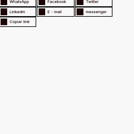
WhatsApp
Facebook
Twitter
Linkedin
E - mail
messenger
Copiar link