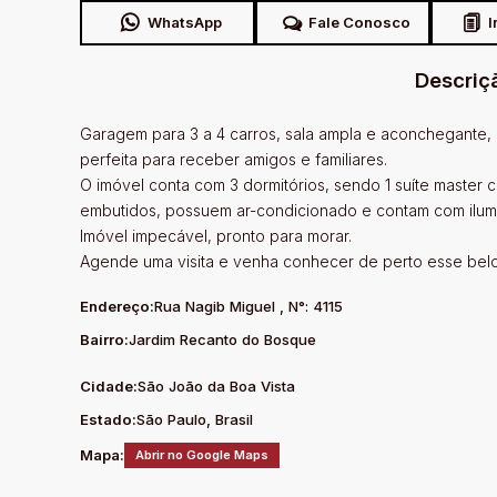
WhatsApp
Fale Conosco
I
Descriç
Garagem para 3 a 4 carros, sala ampla e aconchegante, 
perfeita para receber amigos e familiares.
O imóvel conta com 3 dormitórios, sendo 1 suíte master 
embutidos, possuem ar-condicionado e contam com ilumi
Imóvel impecável, pronto para morar.
Agende uma visita e venha conhecer de perto esse belo
Endereço:
Rua Nagib Miguel
,
N°:
4115
Bairro:
Jardim Recanto do Bosque
Cidade:
São João da Boa Vista
Estado:
São Paulo, Brasil
Mapa:
Abrir no Google Maps