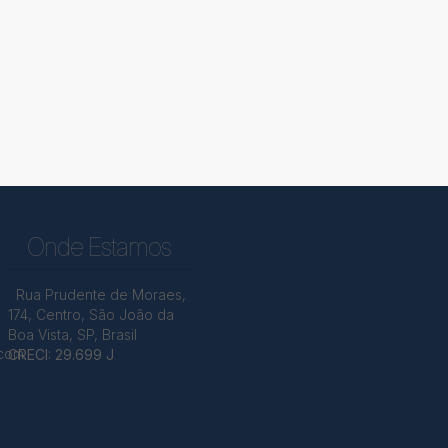
Onde Estamos
Rua Prudente de Moraes
,
174
,
Centro
,
São João da
Boa Vista
,
SP
,
Brasil
.com
CRECI: 29.699 J