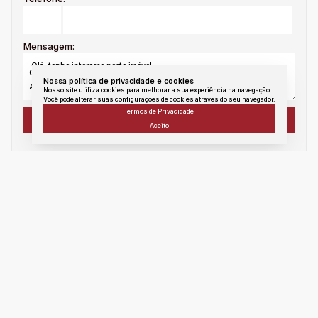
Mensagem:
Nossa política de privacidade e cookies
Nosso site utiliza cookies para melhorar a sua experiência na navegação.
Você pode alterar suas configurações de cookies através do seu navegador.
Termos de Privacidade
Aceito
WhatsApp
Facebook
Twitter
Linkedin
E - mail
messenger
Copiar link