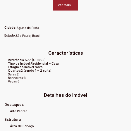
✅ 3 dormitórios, sendo 1 suíte ampla
Ver mais...
✅ Varanda com uma vista deslumbrante para a serra
✅ Ambientes bem distribuídos e iluminados
Localizada em um lugar encantador, tranquilo e cercado pela
Cidade:
Águas da Prata
natureza, esta casa oferece o equilíbrio perfeito entre
Estado:
São Paulo, Brasil
conforto, beleza e qualidade de vida.
Um verdadeiro refúgio para quem busca viver com
exclusividade e aconchego. Agende sua visita e venha se
Características
apaixonar por este imóvel!
Referência:
577
(C-1096)
Tipo de Imóvel:
Residencial
»
Casa
Estágio do Imóvel:
Novo
Quartos:
2 (sendo 1 ~ 2 suíte)
Salas:
2
Banheiros:
3
Vagas:
6
Detalhes do Imóvel
Destaques
Alto Padrão
Estrutura
Área de Serviço