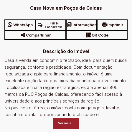
Casa Nova em Poços de Caldas
Fale
WhatsApp
Informações
Imprimir
Conosco
Compartilhar
QR Code
Descrição do Imóvel
Casa à venda em condomínio fechado, ideal para quem busca
segurança, conforto e praticidade. Com documentação
regularizada e apta para financiamento, o imóvel é uma
excelente opção tanto para moradia quanto para investimento.
Localizada em uma região estratégica, está a apenas 800
metros da PUC Poços de Caldas, oferecendo fácil acesso à
universidade e aos principais serviços da região.
No pavimento térreo, o imóvel conta com garagem, lavabo,
cozinha e quintal, proporcionando praticidade e
funcionalidade para o dia a dia. Já no pavimento superior,
Ver mais...
dispõe de dois quartos e um banheiro social, com ambientes