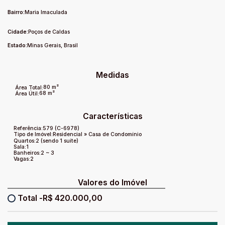
bem distribuídos e confortáveis.
Bairro:
Maria Imaculada
Cidade:
Poços de Caldas
Estado:
Minas Gerais, Brasil
Medidas
80 m²
Área Total:
68 m²
Área Útil:
Características
Referência:
579
(C-6978)
Tipo de Imóvel:
Residencial
»
Casa de Condomínio
Quartos:
2 (sendo 1 suíte)
Sala:
1
Banheiros:
2 ~ 3
Vagas:
2
Valores do Imóvel
R$
420.000,00