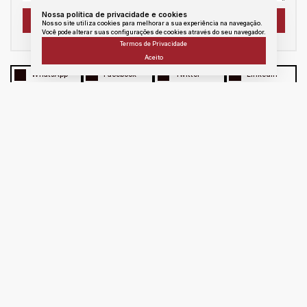
Nossa política de privacidade e cookies
Nosso site utiliza cookies para melhorar a sua experiência na navegação.
Você pode alterar suas configurações de cookies através do seu navegador.
Termos de Privacidade
Aceito
WhatsApp
Facebook
Twitter
Linkedin
E - mail
messenger
Copiar link
Atendimento
Área
do
Cliente