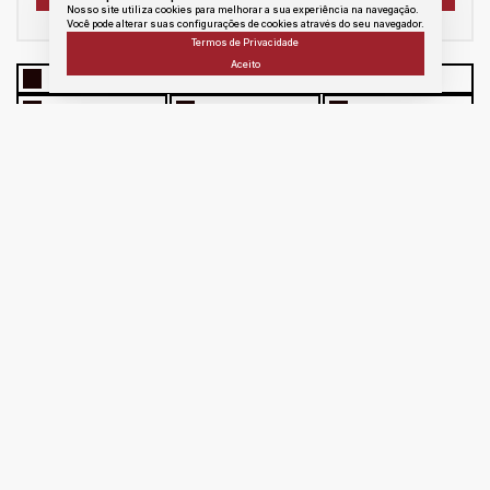
Nosso site utiliza cookies para melhorar a sua experiência na navegação.
Você pode alterar suas configurações de cookies através do seu navegador.
Termos de Privacidade
Aceito
WhatsApp
Facebook
Twitter
Linkedin
E - mail
messenger
Copiar link
Atendimento
Área
do
Cliente
portoseguroimoveissj@hotmail.com
ma