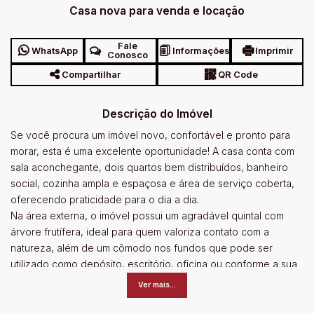
Casa nova para venda e locação
Fale
WhatsApp
Informações
Imprimir
Conosco
Compartilhar
QR Code
Descrição do Imóvel
Se você procura um imóvel novo, confortável e pronto para
morar, esta é uma excelente oportunidade! A casa conta com
sala aconchegante, dois quartos bem distribuídos, banheiro
social, cozinha ampla e espaçosa e área de serviço coberta,
oferecendo praticidade para o dia a dia.
Na área externa, o imóvel possui um agradável quintal com
árvore frutífera, ideal para quem valoriza contato com a
natureza, além de um cômodo nos fundos que pode ser
utilizado como depósito, escritório, oficina ou conforme a sua
necessidade.
Ver mais...
Um imóvel funcional, com ótimo aproveitamento dos espaços
e pronto para receber você e sua família.