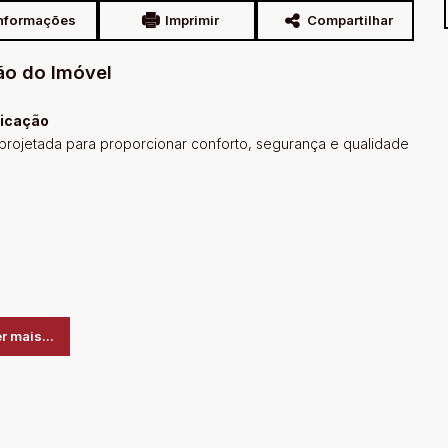
nformações
Imprimir
Compartilhar
ão do Imóvel
ticação
 projetada para proporcionar conforto, segurança e qualidade
r mais...
orto;