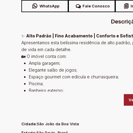
WhatsApp
Fale Conosco
I
Descriç
✨
Alto Padrão | Fino Acabamento | Conforto e Sofis
Apresentamos esta belíssima residência de alto padrão,
de vida em cada detalhe.
🏡 O imóvel conta com:
Ampla garagem;
Elegante salão de jogos;
Espaço gourmet com edícula e churrasqueira;
Piscina;
Banheiro externo;
Cozinha ampla integrada à copa;
Ve
Sala de estar;
Escritório;
Sala de TV com varanda;
Cidade:
São João da Boa Vista
4 dormitórios, sendo 2 suítes;
Suíte master exclusiva, com excelente espaço e conf
Estado:
São Paulo, Brasil