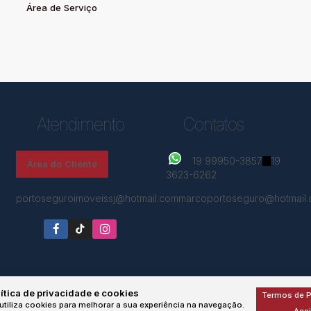
Área de Serviço
Atendimento
Contatos
19 99950-3857
19
Área do Cliente
3623-6262
portoseguroimoveissj@hotmail.com
marcoportoseguro@hotmail
ítica de privacidade e cookies
Termos de P
utiliza cookies para melhorar a sua experiência na navegação.