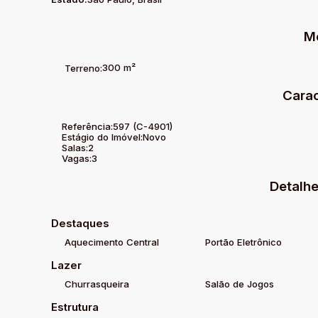
Banheiro social;
Dormitórios com armários planejados impecáveis.
M
✨ Um imóvel com acabamento refinado, ambientes amplos
sofisticação e segurança.
300 m²
Terreno:
📞
Excelente oportunidade de investimento!
Agende u
Carac
residência tem a oferecer.
Referência:
597
(C-4901)
Estágio do Imóvel:
Novo
Salas:
2
Vagas:
3
Detalhe
Destaques
Aquecimento Central
Portão Eletrônico
Lazer
Churrasqueira
Salão de Jogos
Estrutura