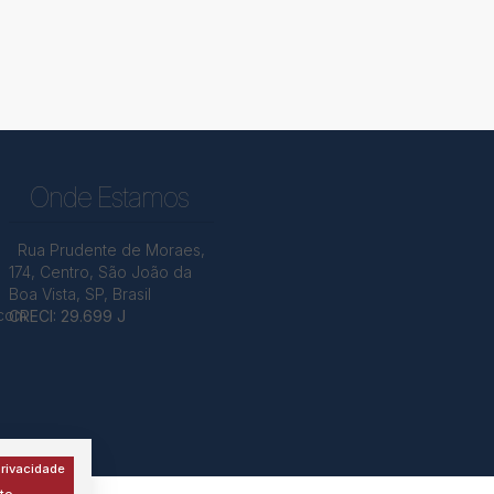
Onde Estamos
Rua Prudente de Moraes
,
174
,
Centro
,
São João da
Boa Vista
,
SP
,
Brasil
.com
CRECI: 29.699 J
rivacidade