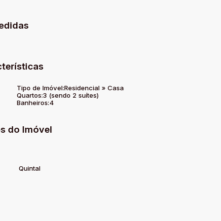
edidas
 e muito bem distribuídos, ideal para quem busca conforto,
ma visita e venha conhecer de perto tudo o que esta incrível
terísticas
Tipo de Imóvel:
Residencial
»
Casa
Quartos:
3 (sendo 2 suítes)
Banheiros:
4
s do Imóvel
Quintal