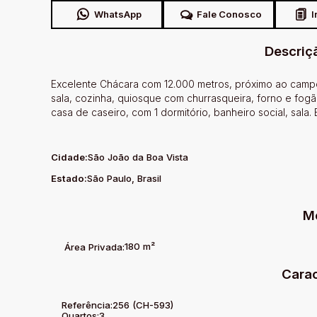
WhatsApp
Fale Conosco
I
Descriç
Excelente Chácara com 12.000 metros, próximo ao campo d
sala, cozinha, quiosque com churrasqueira, forno e fogã
casa de caseiro, com 1 dormitório, banheiro social, sala.
Cidade:
São João da Boa Vista
Estado:
São Paulo, Brasil
M
180 m²
Área Privada:
Carac
Referência:
256
(CH-593)
Quartos:
3