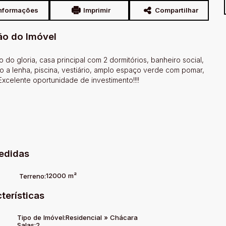
nformações
Imprimir
Compartilhar
ão do Imóvel
o gloria, casa principal com 2 dormitórios, banheiro social,
o a lenha, piscina, vestiário, amplo espaço verde com pomar,
 Excelente oportunidade de investimento!!!!
edidas
12000 m²
Terreno:
terísticas
Tipo de Imóvel:
Residencial
»
Chácara
Salas:
2