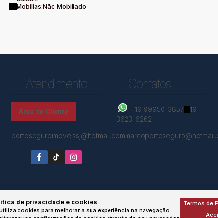
Mobílias:
Não Mobiliado
Atendimento
Contatos
19 99950-3857
19
Área do Cliente
3623-6262
portoseguroimoveissj@hotmail.com
marcoportoseguro@hotmail
ítica de privacidade e cookies
Termos de P
utiliza cookies para melhorar a sua experiência na navegação.
Acei