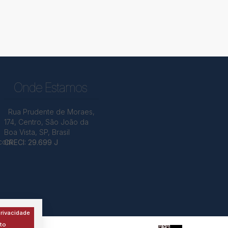
Onde Estamos
Rua Prudente de Moraes
,
174
,
Centro
,
São João da
Boa Vista
,
SP
,
Brasil
.com
CRECI: 29.699 J
rivacidade
to