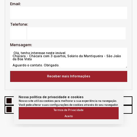
Email:
Telefone:
Mensagem:
Nossa política de privacidade e cookies
WhatsApp
Facebook
Twitter
Linkedin
Nosso site utiliza cookies para melhorar a sua experiência na navegação.
Você pode alterar suas configurações de cookies através do seu navegador.
E - mail
messenger
Copiar link
Termos de Privacidade
Aceito