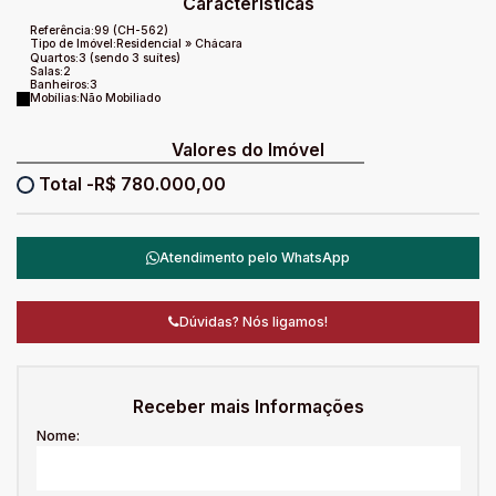
Características
Referência:
99
(CH-562)
Tipo de Imóvel:
Residencial
»
Chácara
Quartos:
3 (sendo 3 suítes)
Salas:
2
Banheiros:
3
Mobílias:
Não Mobiliado
Valores do Imóvel
R$
780.000,00
Atendimento pelo
WhatsApp
Dúvidas? Nós ligamos!
Receber mais Informações
Nome: