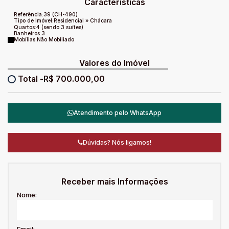
Características
Referência:
39
(CH-490)
Tipo de Imóvel:
Residencial
»
Chácara
Quartos:
4 (sendo 3 suítes)
Banheiros:
3
Mobílias:
Não Mobiliado
Valores do Imóvel
R$
700.000,00
Atendimento pelo
WhatsApp
Dúvidas? Nós ligamos!
Receber mais Informações
Nome:
Email: