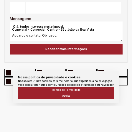
Mensagem:
WhatsApp
Facebook
Twitter
Linkedin
Nossa política de privacidade e cookies
E - mail
messenger
Copiar link
Nosso site utiliza cookies para melhorar a sua experiência na navegação.
Você pode alterar suas configurações de cookies através do seu navegador.
Termos de Privacidade
Aceito