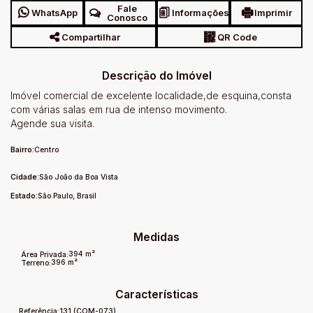
Fale
WhatsApp
Informações
Imprimir
Conosco
Compartilhar
QR Code
Descrição do Imóvel
Imóvel comercial de excelente localidade,de esquina,consta
com várias salas em rua de intenso movimento.
Agende sua visita.
Bairro:
Centro
Cidade:
São João da Boa Vista
Estado:
São Paulo, Brasil
Medidas
394 m²
Área Privada:
396 m²
Terreno:
Características
Referência:
131
(COM-073)