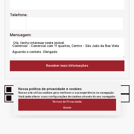
Telefone:
Mensagem:
Nossa política de privacidade e cookies
WhatsApp
Facebook
Twitter
Linkedin
Nosso site utiliza cookies para melhorar a sua experiência na navegação.
Você pode alterar suas configurações de cookies através do seu navegador.
E - mail
messenger
Copiar link
Termos de Privacidade
Aceito