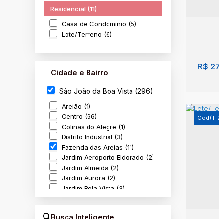
Residencial (11)
Casa de Condomínio (5)
Lote/Terreno (6)
R$
27
Cidade e Bairro
São João da Boa Vista (296)
Areião (1)
Centro (66)
(T-
Colinas do Alegre (1)
Distrito Industrial (3)
Fazenda das Areias (11)
Jardim Aeroporto Eldorado (2)
Lote
Jardim Almeida (2)
da B
Jardim Aurora (2)
Jardim Bela Vista (3)
Faze
Paul
Jardim Boa Vista (1)
Jardim Canadá (3)
Busca Inteligente
Jardim da Glória (1)