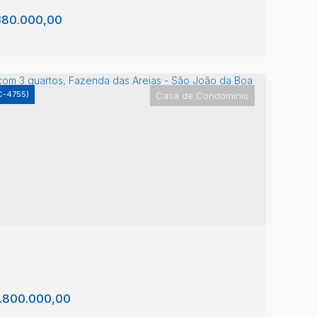
80.000,00
C-4755)
Casa de Condomínio
te/Terreno, Fazenda das Areias - São João
 Boa Vista
enda das Areias
,
São João da Boa Vista
,
São
lo
,
Brasil
0m²
.800.000,00