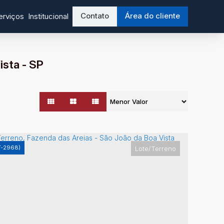
Contato
Área do cliente
erviços
Institucional
sta - SP
T-2968)
Lote/Terreno