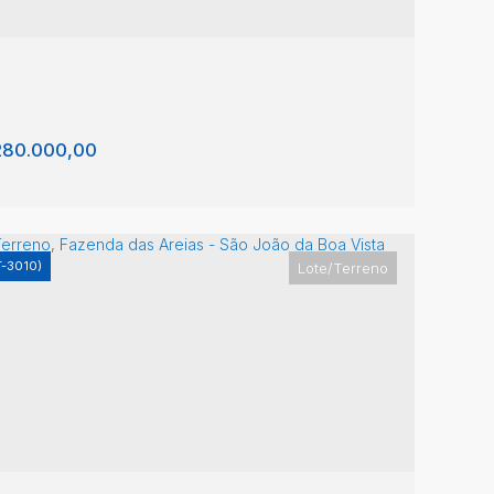
80.000,00
T-3010)
Lote/Terreno
te/Terreno, Fazenda das Areias - São João
 Boa Vista
enda das Areias
,
São João da Boa Vista
,
São
lo
,
Brasil