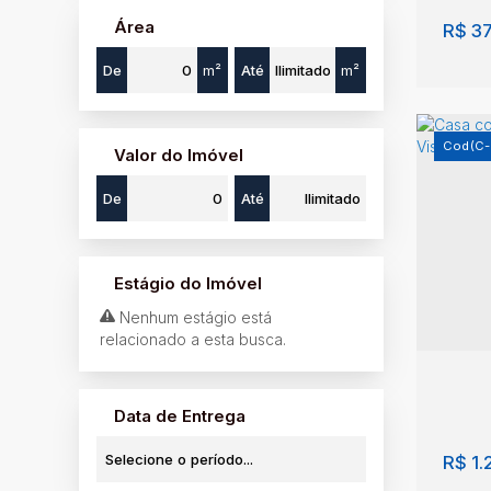
Jardim Primeiro de Maio (1)
Área
R$
37
Jardim Priscila (3)
Jardim Progresso (1)
De
m²
Até
m²
Jardim Recanto do Bosque (4)
Jardim Recanto dos Pássaros (1)
Jardim Recanto dos Pássaros II (1)
(C
Jardim Santa Clara (3)
Valor do Imóvel
Jardim Santa Helena (1)
De
Até
Jardim Santa Rita (1)
Jardim Santarém (5)
Jardim Santo André (8)
Lote
Jardim São Jorge (1)
da B
Estágio do Imóvel
Jardim São Manoel (1)
Faze
Jardim São Nicolau (4)
Nenhum estágio está
Paul
Jardim São Paulo (1)
relacionado a esta busca.
Jardim São Salvador (1)
351
Jardim São Thiago (1)
Jardim Satélite (2)
Data de Entrega
Jardim Serra da Paulista (2)
Jardim Sol Nascente (3)
R$
1.
Jardim Trianon (2)