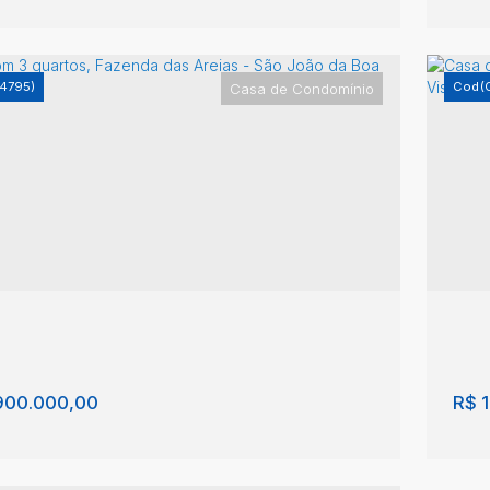
4795)
(
Casa de Condomínio
 com 4 quartos, Fazenda das Areias - São
Ca
o da Boa Vista
Jo
nda das Areias
,
São João da Boa Vista
,
São
Faz
o
,
Brasil
Pau
3
308m²
1
3
300m²
3
900.000,00
R$
1