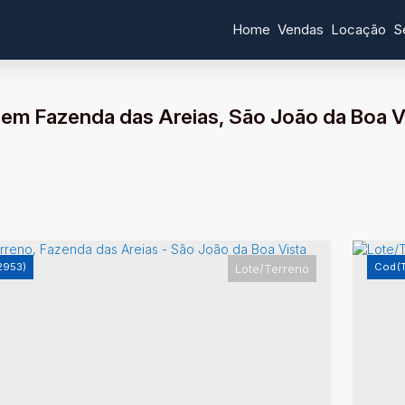
Home
Vendas
Locação
S
 em Fazenda das Areias, São João da Boa Vi
2953)
(
Lote/Terreno