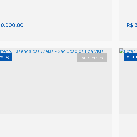
m²
37
0.000,00
R$
3
2954)
(
Lote/Terreno
/Terreno, Fazenda das Areias - São João
Lo
oa Vista
da
nda das Areias
,
São João da Boa Vista
,
São
Faz
o
,
Brasil
Pau
m²
30