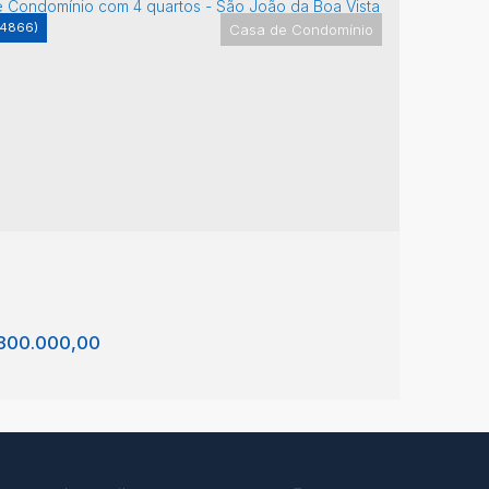
-4866)
Casa de Condomínio
 com 3 quartos, Fazenda das Areias - São
Ca
o da Boa Vista
Jo
nda das Areias
,
São João da Boa Vista
,
São
Faz
o
,
Brasil
Pau
1
362m²
1
4
300m²
4
300.000,00