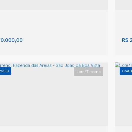
0.000,00
R$
2
2995)
(
Lote/Terreno
/Terreno, Fazenda das Areias - São João
Lo
oa Vista
da
nda das Areias
,
São João da Boa Vista
,
São
Faz
o
,
Brasil
Pau