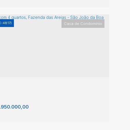
C-4817)
Casa de Condomínio
sa com 3 quartos, Fazenda das Areias - São
ão da Boa Vista
enda das Areias
,
São João da Boa Vista
,
São
lo
,
Brasil
3
289m²
1
3
2
300m²
.950.000,00