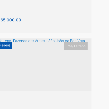
0m²
65.000,00
T-2969)
Lote/Terreno
te/Terreno, Fazenda das Areias - São João
 Boa Vista
enda das Areias
,
São João da Boa Vista
,
São
lo
,
Brasil
0m²