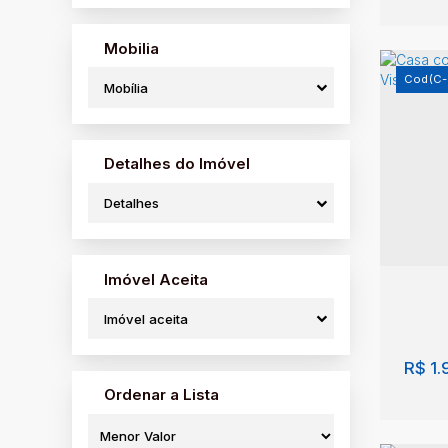
Jardim Vila Rica (1)
Núcleo Residencial Durval Nicolau 3 (1)
Mobilia
Parque Alvorada (9)
Parque Colina da Mantiqueira (8)
(C-
Mobília
Parque das Nações (8)
Parque Universitário (2)
Pedregulho (1)
Perpétuo Socorro (6)
Detalhes do Imóvel
Casa
Portal da Aliança I (2)
Joã
Pousada do Sol (2)
Detalhes
Recanto do Bosque (5)
Faze
Recanto do Lago (7)
Paul
Riviera de São João (5)
Imóvel Aceita
Rosário (4)
4
Santa Adélia (1)
Imóvel aceita
Santo Antônio (3)
São Benedito (2)
São Lázaro (7)
R$
1.
São Marcos (1)
Ordenar a Lista
Solário da Mantiqueira (7)
Terras de São José (7)
Vila Brasil (6)