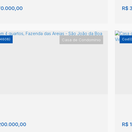
0.000,00
R$
3
-4608)
(
Casa de Condomínio
/Terreno, Fazenda das Areias - São João
Lo
oa Vista
da
nda das Areias
,
São João da Boa Vista
,
São
Faz
o
,
Brasil
Pau
m²
30
200.000,00
R$
1