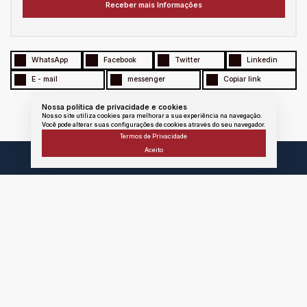
WhatsApp
Facebook
Twitter
Linkedin
E - mail
messenger
Copiar link
Nossa política de privacidade e cookies
Nosso site utiliza cookies para melhorar a sua experiência na navegação.
Você pode alterar suas configurações de cookies através do seu navegador.
Termos de Privacidade
Aceito
Atendimento
Área
do
Cliente
portoseguroimoveissj@hotmail.com
ma