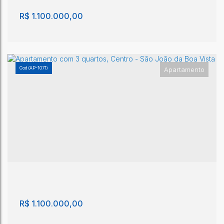
R$
1.100.000,00
(AP-1071)
Apartamento
Apartamento com 3 quartos, Centro - São João
da Boa Vista
Centro
,
São João da Boa Vista
,
São Paulo
,
Brasil
3
3
101m²
1
1
101m²
R$
1.100.000,00