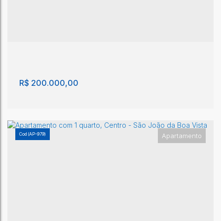
R$
200.000,00
(AP-979)
Apartamento
Apartamento com 2 quartos, Centro - São João
da Boa Vista
Centro
,
São João da Boa Vista
,
São Paulo
,
Brasil