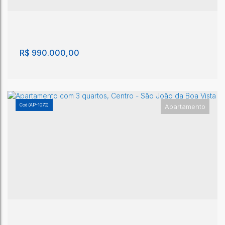
3
4
1m²
1
1m²
R$
990.000,00
(AP-1070)
Apartamento
Apartamento com 3 quartos, Centro - São João
da Boa Vista
Centro
,
São João da Boa Vista
,
São Paulo
,
Brasil
3
1
101m²
1
1
1
101m²