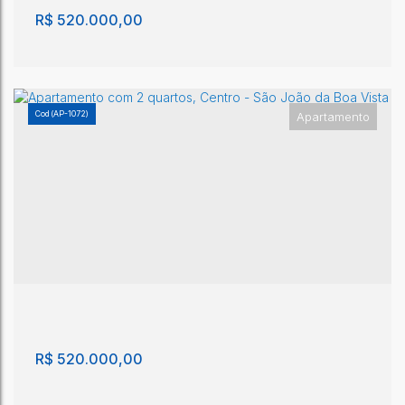
R$
520.000,00
(AP-1072)
Apartamento
Apartamento com 2 quartos, Centro - São João
da Boa Vista
Centro
,
São João da Boa Vista
,
São Paulo
,
Brasil
2
2
2
2
R$
520.000,00