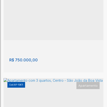
Apartamento com 2 quartos, Centro - São João
da Boa Vista
Centro
,
São João da Boa Vista
,
São Paulo
,
Brasil
2
2
100m²
1
1
77m²
20m²
R$
750.000,00
(AP-1067)
Apartamento