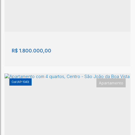
Apartamento com 3 quartos, Centro - São João
da Boa Vista
Centro
,
São João da Boa Vista
,
São Paulo
,
Brasil
3
1
175m²
2
1
3
220m²
1m²
R$
1.800.000,00
(AP-1040)
Apartamento
Apartamento no Centro de São João
Centro
,
São João da Boa Vista
,
São Paulo
,
Brasil