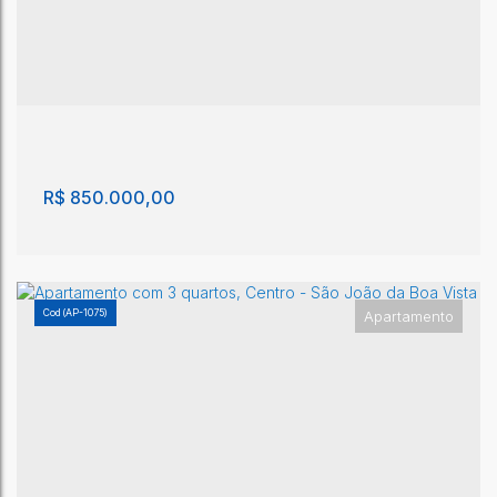
Apartamento com 2 quartos, Centro - São João
da Boa Vista
Centro
,
São João da Boa Vista
,
São Paulo
,
Brasil
2
2
73m²
1
116m²
2
455m²
R$
850.000,00
(AP-1075)
Apartamento
Apartamento com 3 quartos, Centro - São João
da Boa Vista
Centro
,
São João da Boa Vista
,
São Paulo
,
Brasil