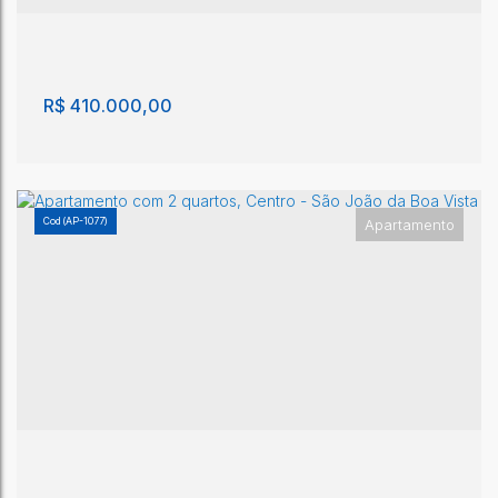
2
1
70m²
1
70m²
1m²
R$
410.000,00
(AP-1077)
Apartamento
Apartamento com 1 quarto, Centro - São João da
Boa Vista
Centro
,
São João da Boa Vista
,
São Paulo
,
Brasil
1
1
90m²
1
10m²
20m²