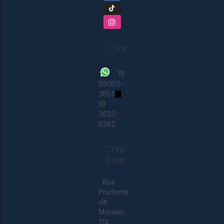
Contatos
19
99950-
3857
19
3623-
6262
Onde
Estamos
Rua
Prudente
de
Moraes
,
174
,