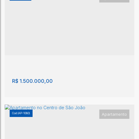
Apartamento com 3 quartos, Centro - São João
da Boa Vista
Centro
,
São João da Boa Vista
,
São Paulo
,
Brasil
3
3
220m²
1
1
220m²
1m²
R$
1.500.000,00
(AP-1080)
Apartamento