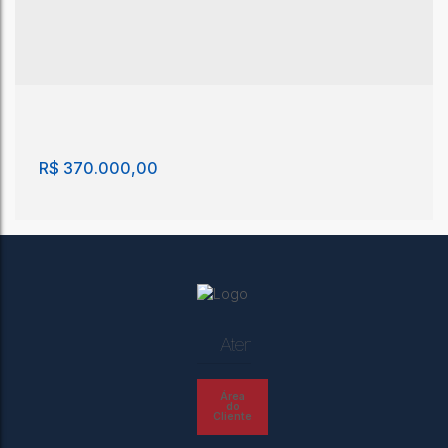
R$
370.000,00
Atendimento
Lote/Terreno, Jardim Trianon - São João da Boa
Área
Vista
do
Cliente
Jardim Trianon
,
São João da Boa Vista
,
São Paulo
,
Brasil