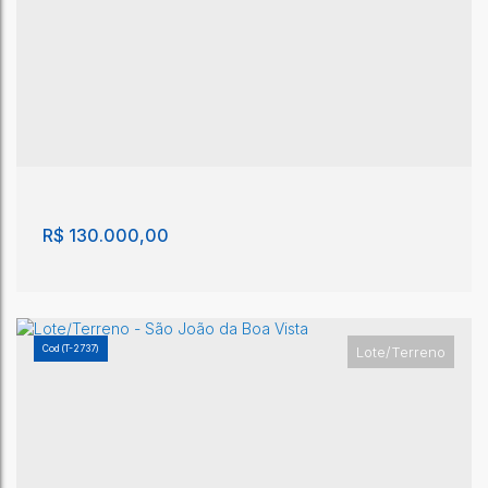
Terreno - São João da Boa Vista
São João da Boa Vista
,
São Paulo
,
Brasil
208m²
R$
130.000,00
(T-2737)
Lote/Terreno