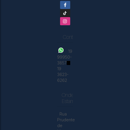
Contatos
19
99950-
3857
19
3623-
6262
Onde
Estamos
Rua
Prudente
de