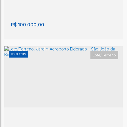
1040m²
R$
100.000,00
(T-2808)
Lote/Terreno
Lote/Terreno, Jardim Lucas Teixeira - São João
da Boa Vista
Jardim Lucas Teixeira
,
São João da Boa Vista
,
São Paulo
,
Brasil
160m²