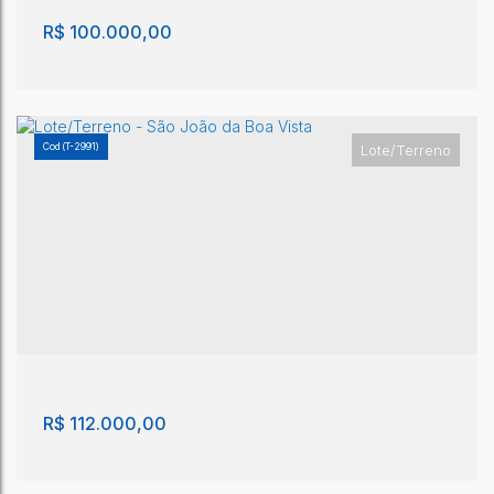
R$
100.000,00
(T-2991)
Lote/Terreno
Lote/Terreno, Jardim Aeroporto Eldorado - São
João da Boa Vista
Jardim Aeroporto Eldorado
,
São João da Boa Vista
,
São
Paulo
,
Brasil
200m²
200m²
R$
112.000,00