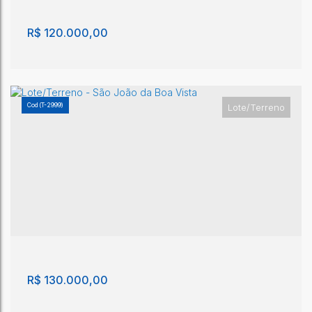
200m²
R$
120.000,00
(T-2999)
Lote/Terreno
Terreno - São João da Boa Vista
São João da Boa Vista
,
São Paulo
,
Brasil
201m²
R$
130.000,00