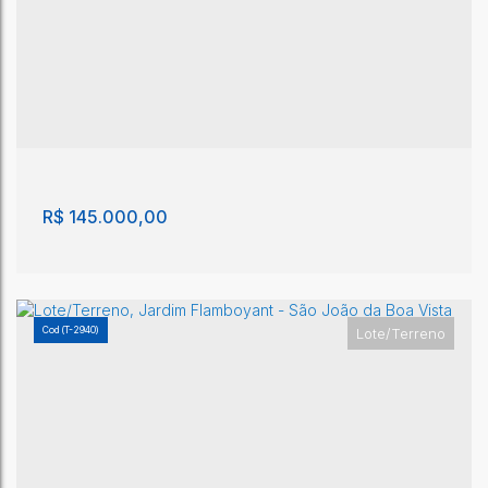
Lote/Terreno - São João da Boa Vista
São João da Boa Vista
,
São Paulo
,
Brasil
200m²
R$
145.000,00
(T-2940)
Lote/Terreno
Lote/Terreno - São João da Boa Vista