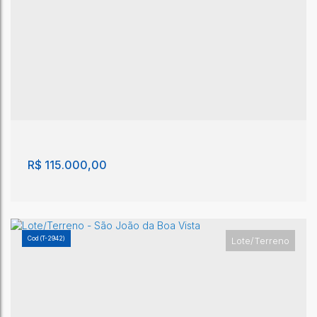
Lote/Terreno, Jardim São Salvador - São João
da Boa Vista
Jardim São Salvador
,
São João da Boa Vista
,
São Paulo
,
Brasil
250m²
R$
115.000,00
(T-2942)
Lote/Terreno