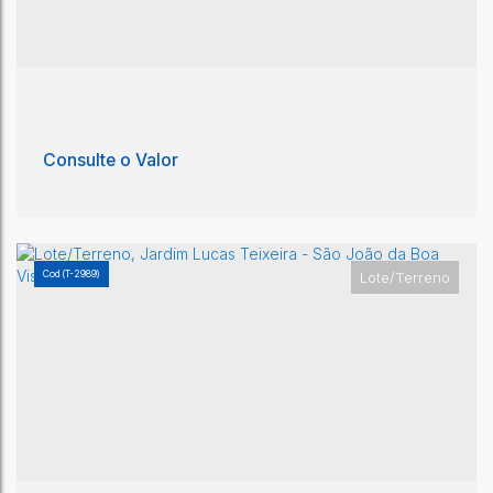
Consulte o Valor
(T-2989)
Lote/Terreno
Lote/Terreno, Jardim Santarém - São João da
Boa Vista
Jardim Santarém
,
São João da Boa Vista
,
São Paulo
,
Brasil