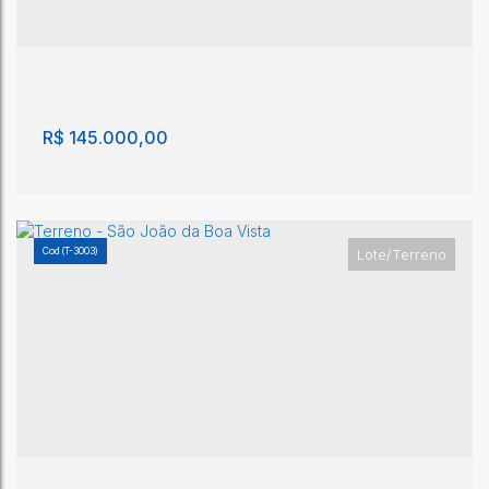
São João da Boa Vista
,
São Paulo
,
Brasil
180m²
R$
145.000,00
(T-3003)
Lote/Terreno
Lote/Terreno, Jardim Flamboyant - São João da
Boa Vista
Jardim Flamboyant
,
São João da Boa Vista
,
São Paulo
,
Brasil
250m²