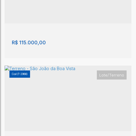
Lote/Terreno - São João da Boa Vista
São João da Boa Vista
,
São Paulo
,
Brasil
200m²
R$
115.000,00
(T-2966)
Lote/Terreno
Lote/Terreno - São João da Boa Vista
São João da Boa Vista
,
São Paulo
,
Brasil