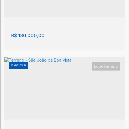
Lote/Terreno - São João da Boa Vista
São João da Boa Vista
,
São Paulo
,
Brasil
250m²
R$
130.000,00
(T-2749)
Lote/Terreno
Lote/Terreno - São João da Boa Vista
São João da Boa Vista
,
São Paulo
,
Brasil
250m²
250m²